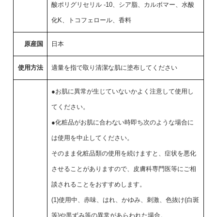
酸ポリグリセリル -10、シア脂、カルボマー、水酸
化K、トコフェロール、香料
原産国
日本
使用方法
適量を指で取り清潔な肌に塗布してください
●お肌に異常が生じていないかよく注意して使用し
てください。
●化粧品がお肌に合わない時即ち次のような場合に
は使用を中止してください。
そのまま化粧品類の使用を続けますと、症状を悪化
させることがありますので、皮膚科専門医等にご相
談されることをおすすめします。
(1)使用中、赤味、はれ、かゆみ、刺激、色抜け(白斑
等)や黒ずみ等の異常があらわれた場合。