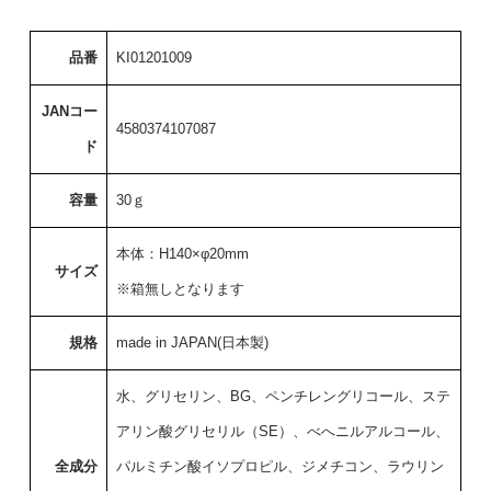
品番
KI01201009
JANコー
4580374107087
ド
容量
30ｇ
本体：H140×φ20mm
サイズ
※箱無しとなります
規格
made in JAPAN(日本製)
水、グリセリン、BG、ペンチレングリコール、ステ
アリン酸グリセリル（SE）、べへニルアルコール、
全成分
パルミチン酸イソプロピル、ジメチコン、ラウリン